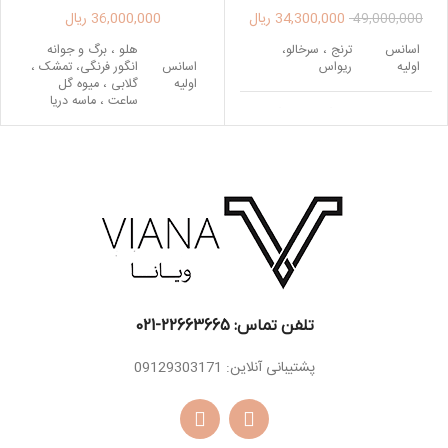
34,300,000
ریال
36,000,000
ریال
49,000,000
اسانس
ترنج ، سرخالو،
هلو ، برگ و جوانه
اولیه
ریواس
اسانس
انگور فرنگی، تمشک ،
اولیه
گلابی ، میوه گل
ساعت ، ماسه دریا
اسانس
رز ، گل برف ، گل
میانی
صدتومانی
اسانس
گل برف
میانی
اسانس
مشک ، وانیل ،
پایه
کشمران
مشک ، وانیل ، نعناع
اسانس
هندی ، چوب صندل
پایه
سفید ، گل آفتاب
پرست
تلفن تماس: 22663665-021​
پشتیبانی آنلاین: 09129303171