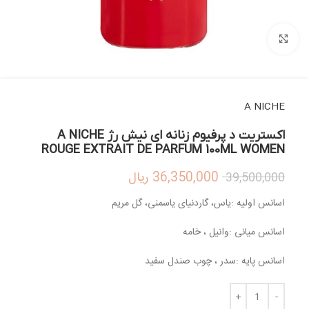
بزرگنمایی تصویر
A NICHE
اکستریت د پرفیوم زنانه ای نیش رژ A NICHE
ROUGE EXTRAIT DE PARFUM 100ML WOMEN
36,350,000
ریال
39,500,000
اسانس اولیه :یاس، گاردنیای یاسمنی، گل مریم
اسانس میانی :وانیل ، خامه
اسانس پایه :سدر ، چوب صندل سفید