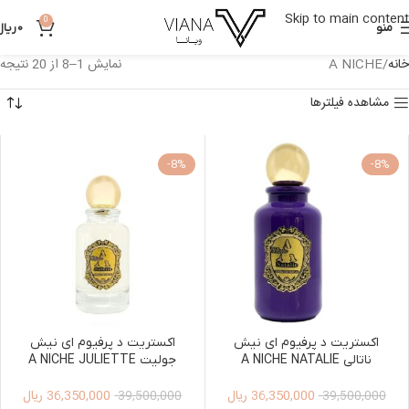
Skip to main content
0
منو
0
ریال
خانه
A NICHE
نمایش 1–8 از 20 نتیجه
مشاهده فیلترها
-8%
-8%
اکستریت د پرفیوم ای نیش
اکستریت د پرفیوم ای نیش
ناتالی A NICHE NATALIE
جولیت A NICHE JULIETTE
EXTRAIT DE PARFUM 100ML
EXTRAIT DE PARFUM 100ML
36,350,000
ریال
36,350,000
ریال
WOMEN
WOMEN
39,500,000
39,500,000