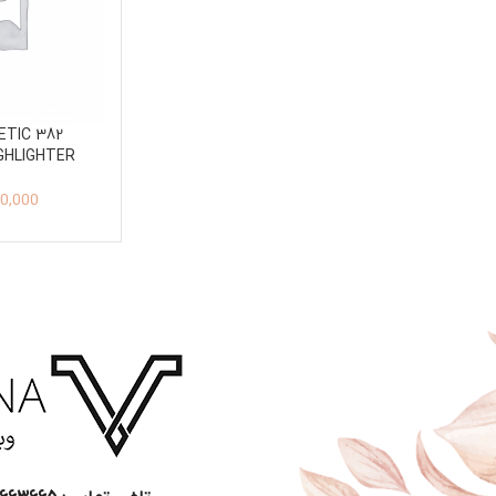
ETIC 382
GHLIGHTER
TE
0,000