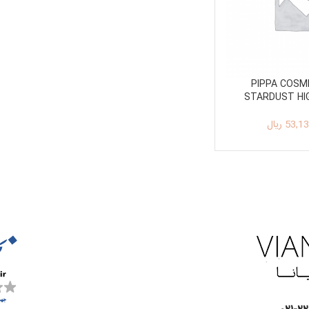
PIPPA COSM
STARDUST HI
PALET
53,13
ریال