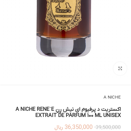
بزرگنمایی تصویر
A NICHE
اکستریت د پرفیوم ای نیش رِنِ A NICHE RENE`E
EXTRAIT DE PARFUM 100 ML UNISEX
36,350,000
ریال
39,500,000