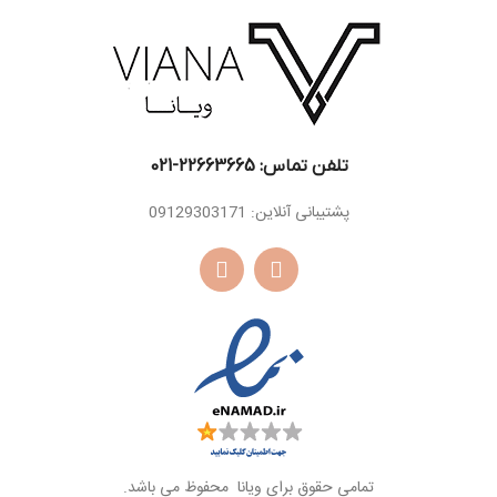
دانه تونکا ، مشک ،
اسانس
چوب درخت ساج ،
پایه
چوب صندل سفید ،
فیبر بیدستران
تلفن تماس: 22663665-021​
پشتیبانی آنلاین: 09129303171
تمامی حقوق برای ویانا محفوظ می باشد.