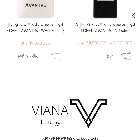
ادو پرفیوم مردانه اکسید آوانتاژ 5
ادو پرفیوم مردانه اکسید آوانتاژ
XCEED AVANTAJ V 100ML
وایت XCEED AVANTAJ WHITE
EDP FOR MEN 100ML
24,500,000
ریال
49,000,000
ریال
49,000,000
اسانس
اسانس
ترنج
زنبق ، به لیمو
اولیه
اولیه
اسطوخودوس ، جوز ،
اسانس
اسانس
برگ بنفشه
بادیان ختایی ، فلفل
میانی
میانی
سیچوان
اسانس
کهربا، چوب صندل
اسانس
پایه
سفید
وانیل ، آمبروکسان
پایه
تلفن تماس: 22663665-021​