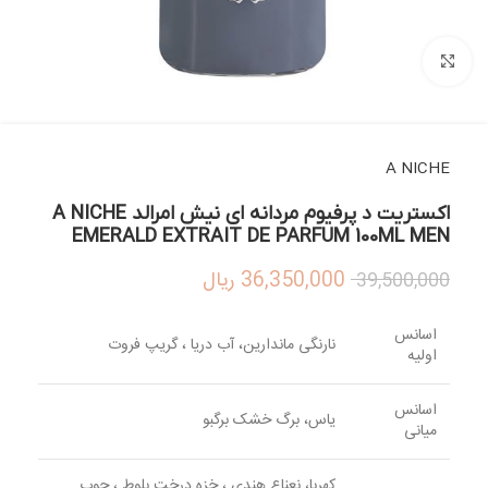
بزرگنمایی تصویر
A NICHE
اکستریت د پرفیوم مردانه ای نیش امرالد A NICHE
EMERALD EXTRAIT DE PARFUM 100ML MEN
36,350,000
ریال
39,500,000
اسانس
نارنگی ماندارین، آب دریا ، گریپ فروت
اولیه
اسانس
یاس، برگ خشک برگبو
میانی
کهربا، نعناع هندی ، خزه درخت بلوط ، چوب