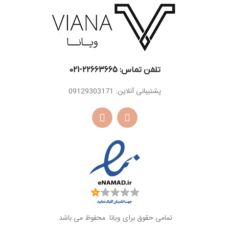
نعناع هندی ، خس
پایه
عود
پایه
خس
تلفن تماس: 22663665-021​
پشتیبانی آنلاین: 09129303171
تمامی حقوق برای ویانا محفوظ می باشد.