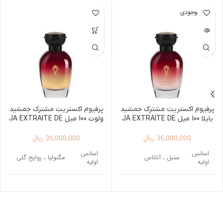
اتمام موجودی
پرفیوم اکستریت مشترک جمشید
پرفیوم اکستریت مشترک جمشید
یایلا 100 میل JA EXTRAITE DE
ولوت 100 میل JA EXTRAITE DE
PARFUM VELVET 100ML
PARFUM YAYLA 100ML
36,000,000
ریال
36,000,000
ریال
اسانس
اسانس
سنبل ، آناناس
مگنولیا ، روایح گلی
اولیه
اولیه
اسانس
زنبق ، یاس، فلفل
اسانس
دانه تونکا ، شکلات ،
میانی
صورتی
میانی
دارچین
مشک ، کهربا، وانیل ،
اسانس
چوب صندل سفید ،
اسانس