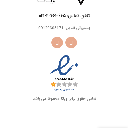
تلفن تماس: 22663665-021​
پشتیبانی آنلاین: 09129303171
تمامی حقوق برای ویانا محفوظ می باشد.