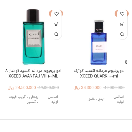
-50%
-30%
ادوپرفیوم مردانه اکسید کوآرک
ادو پرفیوم مردانه اکسید آوانتاژ 8
XCEED AVANTAJ VIII 100ML
XCEED QUARK 100ml
34,300,000
ریال
24,500,000
ریال
49,000,000
49,000,000
اسانس
اسانس
ریحان ، گریپ فروت
ترنج ، فلفل
اولیه
اولیه
، گشنیز
اسانس
اسانس
هل ، زنجبیل ،
سالویا ، سدر
میانی
میانی
شکوفه پرتقال