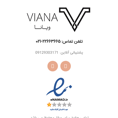
اسانس
دانه تونکا ، کاکائو ،
اسانس
کهربا، سدر ، تنباکو
پایه
چوب عنبر
پایه
تلفن تماس: 22663665-021​
پشتیبانی آنلاین: 09129303171