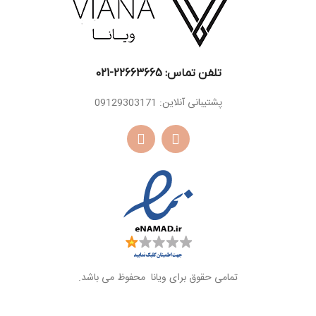
تلفن تماس: 22663665-021​
پشتیبانی آنلاین: 09129303171
تمامی حقوق برای ویانا محفوظ می باشد.