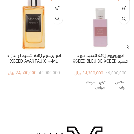
ادوپرفیوم زنانه اکسید بلو د
ادو پرفیوم زنانه اکسید آوانتاژ 10
اکسید XCEED BLEU DE XCEED
XCEED AVANTAJ X 100ML
Edp 100ml
24,500,000
ریال
34,300,000
ریال
49,000,000
49,000,000
اسانس
ترنج ، سرخالو،
اولیه
ریواس
اسانس
رز ، گل برف ، گل
میانی
صدتومانی
اسانس
مشک ، وانیل ،
پایه
کشمران