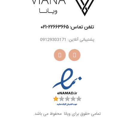
تلفن تماس: 22663665-021​
پشتیبانی آنلاین: 09129303171
تمامی حقوق برای ویانا محفوظ می باشد.