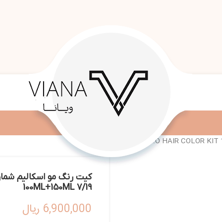
100ML+150ML 7/19
6,900,000
ریال