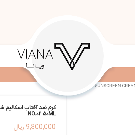
NO.02 50ML
9,800,000
ریال