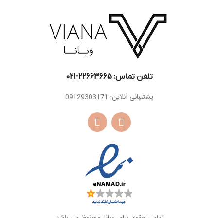
اسانس
دانه تونکا ، کاکائو ،
پایه
چوب عنبر
تلفن تماس: 22663665-021​
پشتیبانی آنلاین: 09129303171