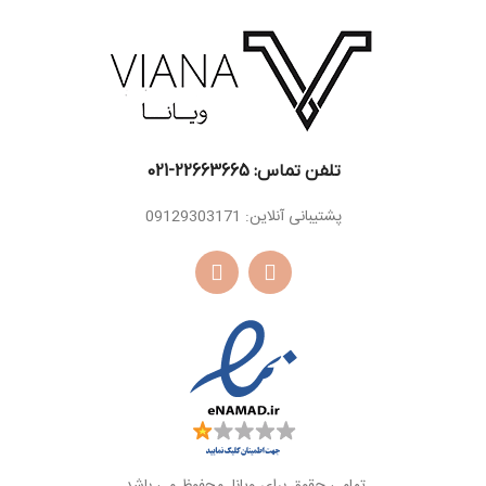
دانه تونکا ، مشک ،
اسانس
کهربا، وانیل ، چوب
اسانس
کهربا، وانیل ، خس
پایه
صندل سفید
پایه
خس ، لامی
تلفن تماس: 22663665-021​
پشتیبانی آنلاین: 09129303171