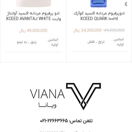
ادوپرفیوم مردانه اکسید کوآرک
ادو پرفیوم مردانه اکسید آوانتاژ
XCEED QUARK 100ml
وایت XCEED AVANTAJ WHITE
EDP FOR MEN 100ML
34,300,000
ریال
49,000,000
ریال
49,000,000
اسانس
اسانس
ترنج ، فلفل
زنبق ، به لیمو
اولیه
اولیه
اسانس
اسانس
سالویا ، سدر
برگ بنفشه
میانی
میانی
اسانس
دانه تونکا ، کاکائو ،
اسانس
کهربا، چوب صندل
پایه
چوب عنبر
پایه
سفید
تلفن تماس: 22663665-021​