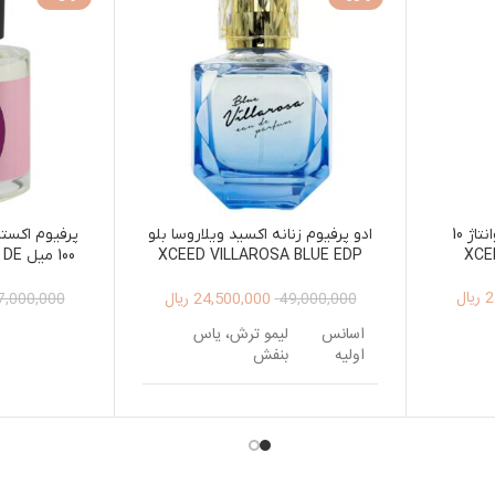
ادو پرفیوم زنانه اکسید آوانتاژ 10
ادو پرفیوم زنانه اکسید ویلاروسا بلو
پرفیوم اکستر
XCE
XCEED VILLAROSA BLUE EDP
100 
100ML
FOR WOMEN 100ML
2
ریال
24,500,000
ریال
7,000,000
49,000,000
اسانس
لیمو ترش، یاس
اولیه
بنفش
اسانس
گل صدتومانی، چای ،
میانی
شکوفه هلو
اسانس