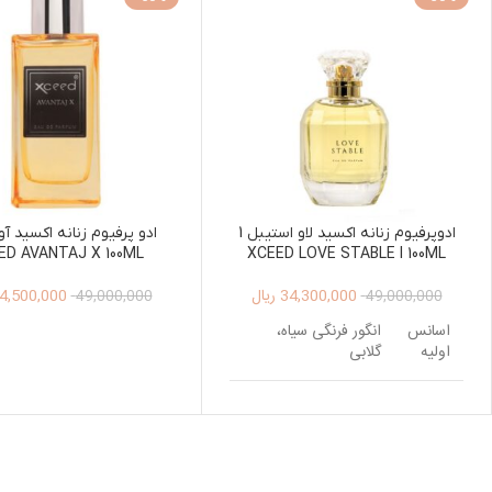
ادوپرفیوم زنانه اکسید لاو استیبل 1
ED AVANTAJ X 100ML
XCEED LOVE STABLE I 100ML
34,300,000
ریال
4,500,000
49,000,000
49,000,000
اسانس
انگور فرنگی سیاه،
اولیه
گلابی
اسانس
زنبق ، یاس، شکوفه
میانی
پرتقال
اسانس
دانه تونکا ، وانیل ،