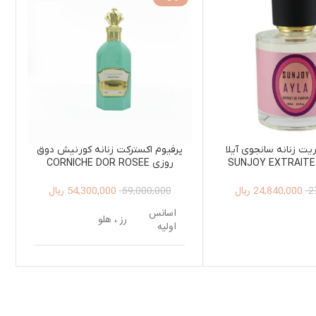
یت زنانه سانجوی آیلا
پرفیوم اکسترکت زنانه کورنیش دوق
میل SUNJOY EXTRAITE DE
روزی CORNICHE DOR ROSEE
EXTRAIT DE PARFUM 125ML
PARFUM AYLA 
24,840,000
ریال
54,300,000
ریال
WOMEN
59,000,000
2
اسانس
رز ، هلو
اولیه
اسانس
مشک ، کهربا
میانی
اسانس
نعناع هندی ، چوب