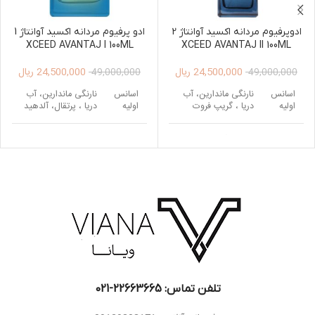
ادوپرفیوم مردانه اکسید آوانتاژ 2
ادو پرفیوم مردانه اکسید آوانتاژ 1
XCEED AVANTAJ I 100ML
XCEED AVANTAJ II 100ML
24,500,000
ریال
24,500,000
ریال
49,000,000
49,000,000
اسانس
نارنگی ماندارین، آب
اسانس
نارنگی ماندارین، آب
اولیه
دریا ، گریپ فروت
اولیه
دریا ، پرتقال، آلدهید
اسانس
یاس، برگ خشک
اسانس
بهار نارنج، سدر ، فلفل
میانی
برگبو
میانی
کهربا، نعناع هندی ،
دانه تونکا ، مشک ،
اسانس
اسانس
خزه درخت بلوط ،
کهربا، وانیل ، خس
پایه
پایه
چوب گایاک
خس ، لامی
تلفن تماس: 22663665-021​