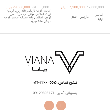
100ML
100ML
34,300,000
ریال
24,500,000
ریال
49,000,000
49,000,000
اسانس اولیه نارنگی ماندارین، گریپ
فروت اسانس میانی آب دریا ، سرو
اسانس
دارچین ، فلفل
کوهی اسانس پایه مشک اسانس اولیه
اولیه
نارنگی ماندارین،
لابدانیوم، تنباکو ،
اسانس
روایح دودی، گل
میانی
اوسمانتوس
مشک ، وانیل ، خس
اسانس
خس ، سدر ، گیاه
پایه
ناگارموتا، ترکیب ایزو
ای سوپر
تلفن تماس: 22663665-021​
پشتیبانی آنلاین: 09129303171