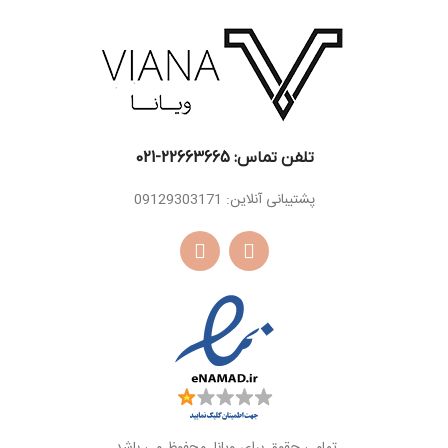
اسانس
مشک ، وانیل ، خس
وانیل ، آمبروکسان
پایه
اسانس
خس ، سدر ، گیاه
پایه
ناگارموتا، ترکیب ایزو
ای سوپر
تلفن تماس: 22663665-021​
پشتیبانی آنلاین: 09129303171