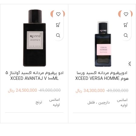
-50%
-30%
ادوپرفیوم مردانه اکسید ورسا
ادو پرفیوم مردانه اکسید آوانتاژ 5
هوم XCEED VERSA HOMME
XCEED AVANTAJ V 100ML
100ML
24,500,000
ریال
34,300,000
ریال
49,000,000
49,000,000
اسانس
اسانس
ترنج
دارچین ، فلفل
اولیه
اولیه
اسطوخودوس ، جوز ،
لابدانیوم، تنباکو ،
اسانس
اسانس
بادیان ختایی ، فلفل
روایح دودی، گل
میانی
میانی
سیچوان
اوسمانتوس