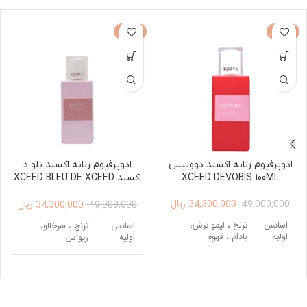
-30%
-30%
ادوپرفیوم زنانه اکسید دووبیس
ادوپرفیوم زنانه اکسید بلو د
XCEED DEVOBIS 100ML
اکسید XCEED BLEU DE XCEED
Edp 100ml
34,300,000
ریال
34,300,000
ریال
49,000,000
49,000,000
اسانس
ترنج ، لیمو ترش،
اسانس
ترنج ، سرخالو،
اولیه
بادام ، قهوه
اولیه
ریواس
رز ، ریشه زنبق، یاس،
اسانس
رز ، گل برف ، گل
اسانس
شکوفه پرتقال ، گل
میانی
صدتومانی
میانی
مریم