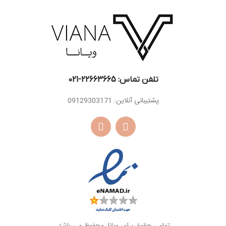
اسانس
مشک ، وانیل ،
دانه تونکا ، مشک ،
پایه
کشمران
کهربا، وانیل ، نعناع
هندی ، سدر ، چوب
اسانس
صندل سفید ،
پایه
دارچین ، چوب
کشمیر ، پرالین،
کاکائو
تلفن تماس: 22663665-021​
پشتیبانی آنلاین: 09129303171