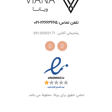
تلفن تماس: 22663665-021​
پشتیبانی آنلاین: 09129303171
تمامی حقوق برای ویانا محفوظ می باشد.