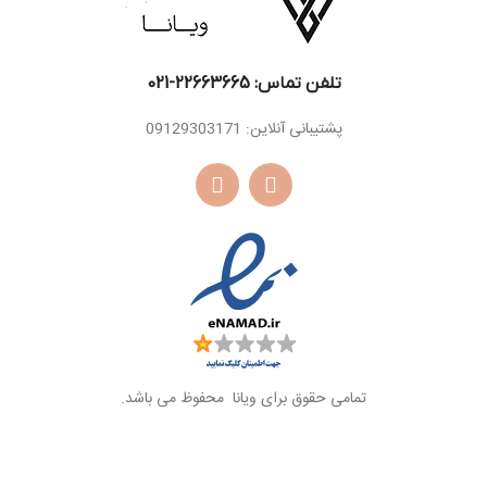
تلفن تماس: 22663665-021​
پشتیبانی آنلاین: 09129303171
تمامی حقوق برای ویانا محفوظ می باشد.