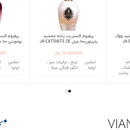
شید ووگ
پرفیوم اکستریت زنانه جمشید
پرفیوم اکس
JA EX
پاپیلون100 میل JA EXTRAITE DE
I 100ML
PARFUM PAPILLON 100ML
PAR
36,000,000
ریال
000
نه
اسانس
ترنج ، ترکیبات سبز ،
اسانس
ا
مشک ،
اولیه
انگور فرنگی سیاه
اولیه
د
ل ساعت
اسانس
یاس، گل برف
میانی
دانه تونکا ، وانیل ،
اسانس
سدر ، چوب صندل
پایه
نعناع
سفید
ندل
ب