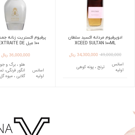
ادوپرفیوم مردانه اکسید سلطان
پرفیوم اکستریت زنانه جم
XCEED SULTAN 100ML
100 میل TRAITE DE
FUM VOUAGE 100ML
34,300,000
ریال
36,000,000
ریال
49,000,000
اسانس
هلو ، برگ و جوا
ترنج ، پونه کوهی
اولیه
اسانس
انگور فرنگی، ت
اولیه
گلابی ، میوه گ
، ماسه دریا
اسانس
وانیل ، نعناع هندی ،
میانی
سدر ، لابدانیوم
اسانس
گل برف
میانی
مشک ، چوب صندل
اسانس
سفید ، روایح چوبی،
پایه
عود
مشک ، وانیل ، 
اسانس
هندی ، چوب ص
پایه
سفید ، گل آفتا
پرست