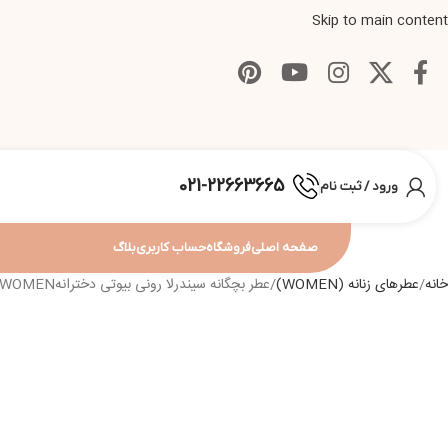
Skip to main content
021-22663665
ورود / ثبت نام
صفحه اصلی
فروشگاه
حساب کاربری
بلاگ
خانه
عطرهای زنانه (WOMEN)
عطر بچگانه سیندرلا رونی بیوتی دخترانهRONI BEAUTY KIDS CINDERELLA EDT 50ML WOMEN