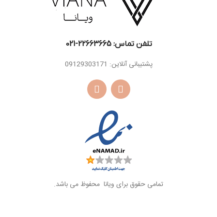
تلفن تماس: 22663665-021​
پشتیبانی آنلاین: 09129303171
تمامی حقوق برای ویانا محفوظ می باشد.