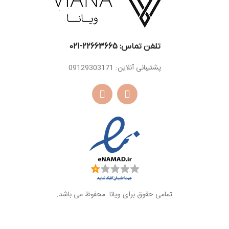
تلفن تماس: 22663665-021​
پشتیبانی آنلاین: 09129303171
تمامی حقوق برای ویانا محفوظ می باشد.