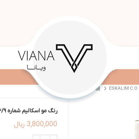
رنگ مو اسکالیم شماره 6/9 – ESKALIM C.O HAIR COLOR 100ML 6/9
3,800,000
ریال