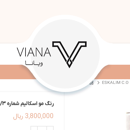
رنگ مو اسکالیم شماره 6/3 – ESKALIM C.O HAIR COLOR 100ML 6/3
3,800,000
ریال