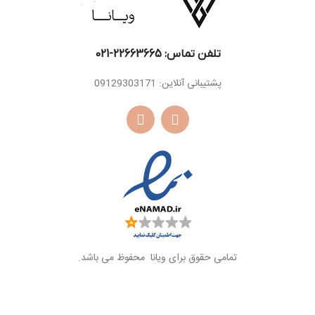
تلفن تماس: 22663665-021​
پشتیبانی آنلاین: 09129303171
تمامی حقوق برای ویانا محفوظ می باشد.