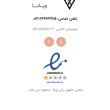
تلفن تماس: 22663665-021​
پشتیبانی آنلاین: 09129303171
تمامی حقوق برای ویانا محفوظ می باشد.