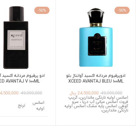
-50%
-50%
ادوپرفیوم مردانه اکسید آوانتاژ بلو
ED AVANTAJ V 100ML
XCEED AVANTAJ BLEU 100ML
24,500,000
ریال
4,500,000
49,000,000
49,000,000
اسانس اولیه نارنگی ماندارین، گریپ
فروت اسانس میانی آب دریا ، سرو
اسانس
ترنج
کوهی اسانس پایه مشک اسانس اولیه
اولیه
نارنگی ماندارین،
اسطوخودوس ، ج
اسانس
بادیان ختایی ، 
میانی
سیچوان