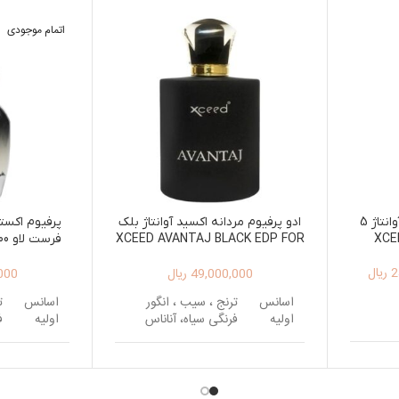
اتمام موجودی
ادو پرفیوم مردانه اکسید آوانتاژ 5
ادو پرفیوم مردانه اکسید آوانتاژ بلک
پرفیوم اکست
XCEED AVANTAJ BLACK EDP FOR
XCE
IRST LOVE
MEN
2
ریال
49,000,000
ریال
000
اسانس
ترنج ، سیب ، انگور
اسانس
ت
اولیه
فرنگی سیاه، آناناس
اولیه
ف
وز ،
اسانس
رز ، نعناع هندی ،
اسانس
ر
فلفل
میانی
یاس، چوب درخت قان
میانی
ی