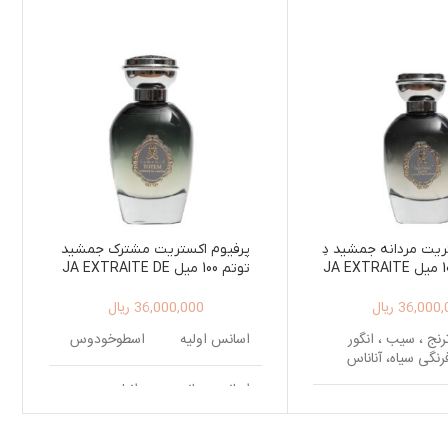
ریت مردانه جمشید دِ
پرفیوم اکستریت مشترک جمشید
فرست لاو 100 میل JA EXTRAITE
توتم 100 میل JA EXTRAITE DE
PARFUM TOTEM 100ML
DE PARFUM THE F
36,000,
ریال
36,000,000
ریال
100ML
رنج ، سیب ، انگور
اسانس اولیه
اسطوخودوس
رنگی سیاه، آناناس
اسانس میانی
وانیل
ز ، نعناع هندی ،
اس، چوب درخت قان
اسانس پایه
مشک