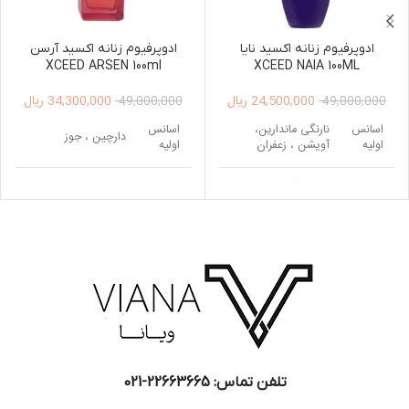
ادوپرفیوم زنانه اکسید نایا
ادوپرفیوم زنانه اکسید آرسن
XCEED ARSEN 100ml
XCEED NAIA 100ML
24,500,000
ریال
34,300,000
ریال
49,000,000
49,000,000
اسانس
نارنگی ماندارین،
اسانس
دارچین ، جوز
اولیه
آویشن ، زعفران
اولیه
اسانس
گل یلانگ ، ارکیده ،
سدر ، چوب صندل
اسانس
میانی
گل سوسن
سفید ، چوب گایاک،
میانی
پاپیروس
دانه تونکا ، اقاقیای
اسانس
برزیلی ، وانیل ، خزه
دانه تونکا ، مشک ،
پایه
اسانس
درخت بلوط
وانیل ، شکوفه تنباکو
پایه
، لابدانیوم
تلفن تماس: 22663665-021​