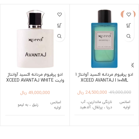
-50%
ادو پرفیوم مردانه اکسید آوانتاژ 1
ادو پرفیوم مردانه اکسید آوانتاژ
XCEED AVANTAJ I 100ML
وایت XCEED AVANTAJ WHITE
EDP FOR MEN 100ML
24,500,000
ریال
49,000,000
ریال
49,000,000
اسانس
نارنگی ماندارین، آب
اسانس
زنبق ، به لیمو
اولیه
دریا ، پرتقال، آلدهید
اولیه
اسانس
اسانس
بهار نارنج، سدر ، فلفل
برگ بنفشه
میانی
میانی