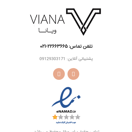
دانه تونکا ، مشک ،
اسانس
کهربا، چوب صندل
اسانس
کهربا، وانیل ، خس
پایه
سفید
پایه
خس ، لامی
تلفن تماس: 22663665-021​
پشتیبانی آنلاین: 09129303171