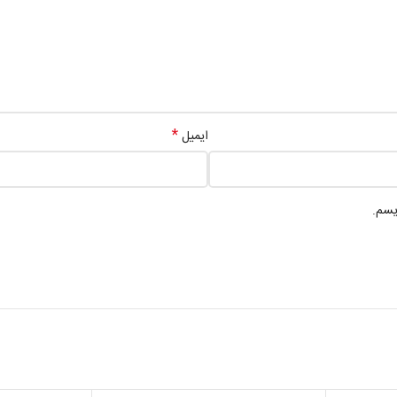
*
ایمیل
یسم.