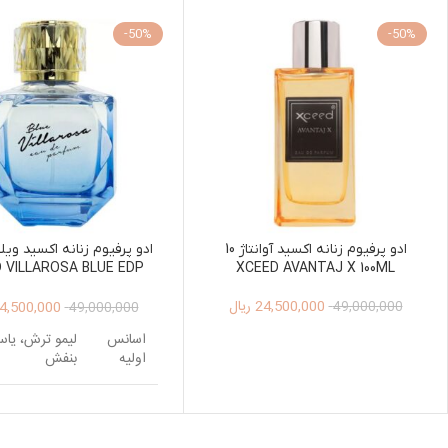
-50%
-50%
ادو پرفیوم زنانه اکسید آوانتاژ 10
ادو پرفیوم زنانه اکسید ویلا
 VILLAROSA BLUE EDP
XCEED AVANTAJ X 100ML
OR WOMEN 100ML
24,500,000
ریال
4,500,000
49,000,000
49,000,000
اسانس
لیمو ترش، یا
اولیه
بنفش
اسانس
گل صدتومانی، 
میانی
شکوفه هلو