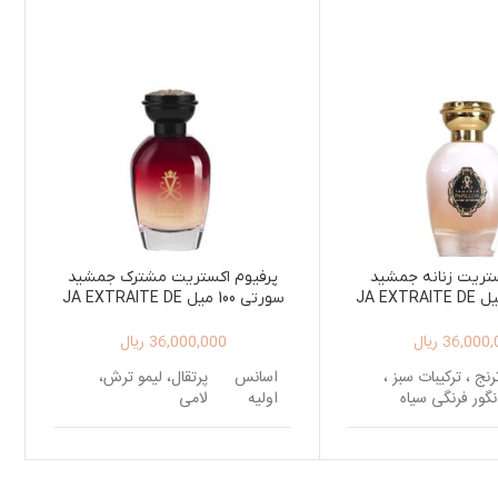
ستریت زنانه جمشید
پرفیوم اکستریت مشترک جمشید
پاپیلون100 میل JA EXTRAITE DE
سورتی 100 میل JA EXTRAITE DE
PARFUM SORTIE 100ML
PARFUM PAPILLO
36,000,
ریال
36,000,000
ریال
رنج ، ترکیبات سبز ،
اسانس
پرتقال، لیمو ترش،
نگور فرنگی سیاه
اولیه
لامی
اسانس
کهربا، بنفشه ، فلفل ،
اس، گل برف
میانی
فلفل صورتی