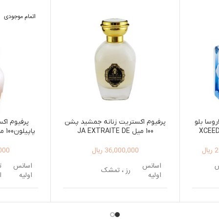
اتمام موجودی
روسا بلو
پرفیوم اکستریت زنانه جمشید پشن
پرفیوم اک
XCEED
100 میل JA EXTRAITE DE
N 100ML
PARFUM PASSION 100ML
F
2
ریال
36,000,000
ریال
000
س
اسانس
اسانس
ت
رز ، تمشک
اولیه
اولیه
ا
چای ،
یاس، گل صدتومانی،
اسانس
اسانس
ی
فلفل صورتی ، برگ و
میانی
میانی
جوانه انگور فرنگی