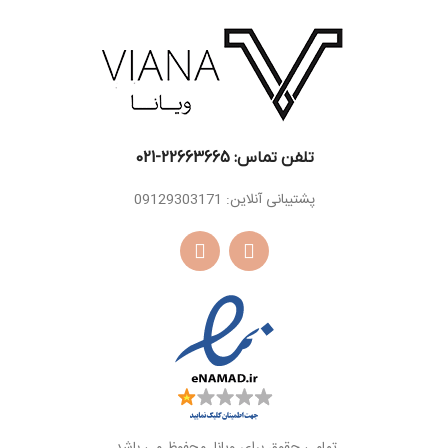
دانه تونکا ، مشک ،
دانه تونکا ، مشک ،
اسانس
کهربا، وانیل ، نعناع
وانیل ، شکوفه تنباکو
پایه
هندی ، سدر ، چوب
، لابدانیوم
اسانس
صندل سفید ،
پایه
دارچین ، چوب
کشمیر ، پرالین،
کاکائو
تلفن تماس: 22663665-021​
پشتیبانی آنلاین: 09129303171