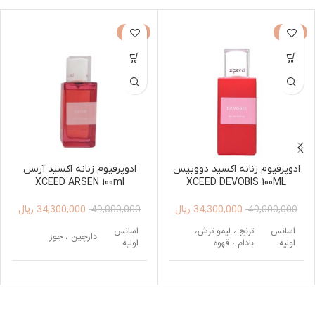
-30%
-30%
ادوپرفیوم زنانه اکسید دووبیس
ادوپرفیوم زنانه اکسید آرسن
XCEED ARSEN 100ml
XCEED DEVOBIS 100ML
34,300,000
ریال
34,300,000
ریال
49,000,000
49,000,000
اسانس
ترنج ، لیمو ترش،
اسانس
دارچین ، جوز
اولیه
بادام ، قهوه
اولیه
رز ، ریشه زنبق، یاس،
سدر ، چوب صندل
اسانس
اسانس
شکوفه پرتقال ، گل
سفید ، چوب گایاک،
میانی
میانی
مریم
پاپیروس