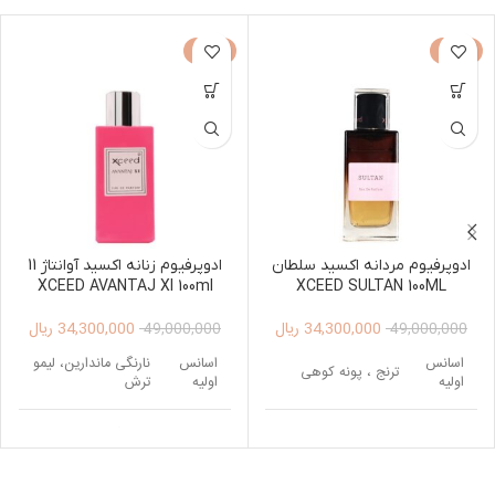
-30%
-30%
ادوپرفیوم مردانه اکسید سلطان
ادوپرفیوم زنانه اکسید آوانتاژ 11
XCEED AVANTAJ XI 100ml
XCEED SULTAN 100ML
34,300,000
ریال
34,300,000
ریال
49,000,000
49,000,000
اسانس
اسانس
نارنگی ماندارین، لیمو
ترنج ، پونه کوهی
اولیه
اولیه
ترش
اسانس
وانیل ، نعناع هندی ،
اسانس
رز ، برگ بنفشه ،
میانی
سدر ، لابدانیوم
میانی
اوکالیپتوس