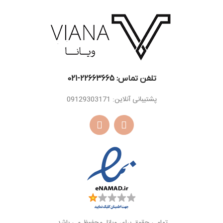
مشک ، چوب صندل
اسانس
مشک ، کهربا، وانیل ،
اسانس
سفید ، روایح چوبی،
پایه
نعناع هندی
پایه
عود
تلفن تماس: 22663665-021​
پشتیبانی آنلاین: 09129303171