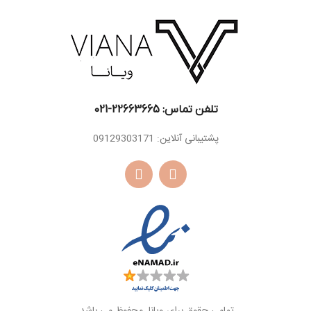
دانه تونکا ، اقاقیای
اسانس
اسانس
مشک ، کهربا، سدر
برزیلی ، وانیل ، خزه
پایه
پایه
درخت بلوط
تلفن تماس: 22663665-021​
پشتیبانی آنلاین: 09129303171