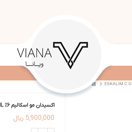
اکسیدان مو اسکالیم 6% ESKALIM C.O HAIR OXIDANT 6% 1000ML
5,900,000
ریال