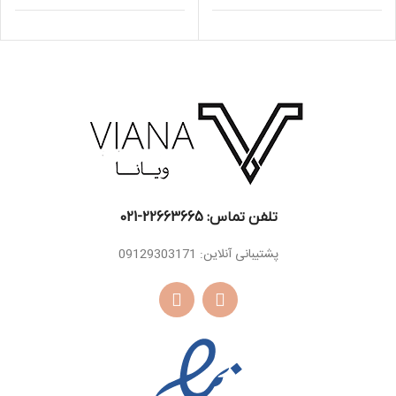
اسانس
رز ، نعناع هندی ،
برگ بنفشه
اسانس
میانی
یاس، چوب درخت
میانی
قان
اسانس
کهربا، چوب صندل
پایه
سفید
اسانس
مشک ، وانیل ، خزه
پایه
درخت بلوط ، عنبر
تلفن تماس: 22663665-021​
پشتیبانی آنلاین: 09129303171