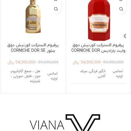
پرفیوم اکسترکت کورنیش دوق
پرفیوم اکسترکت کورنیش دوق
وایت پارادیس CORNICHE DOR
سِلِوِر CORNICHE DOR SE
LEVER EXTRAIT DE PARFUM
WHITE PARADISE EXTRAIT
54,300,000
ریال
54,300,000
ریال
125ML UNISEX
DE PARFUM 125ML UNISEX
59,000,000
59,000,000
اسانس
انگور فرنگی سیاه،
هل ، صمغ گالبانیوم،
اسانس
اولیه
گلابی
جوز ، فلفل صورتی ،
اولیه
شنبلیله
اسانس
زنبق ، یاس، شکوفه
میانی
پرتقال
اسانس
نعناع هندی ، چرم ،
میانی
عنبر، عود، آمبروکسان
اسانس
دانه تونکا ، وانیل ،
پایه
نعناع هندی ، پرالین
مشک ، چوب صندل
اسانس
سفید ، صمغ کندر ،
پایه
گیاه ناگارموتا،
گوستوس