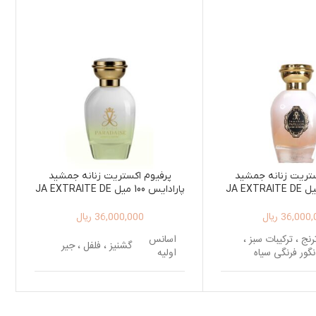
ستریت زنانه جمشید
پرفیوم اکستریت زنانه جمشید
پاپیلون100 میل JA EXTRAITE DE
پارادایس 100 میل JA EXTRAITE DE
PARFUM PARADAISE 100ML
PARFUM PAPILLO
36,000,
ریال
36,000,000
ریال
رنج ، ترکیبات سبز ،
اسانس
گشنیز ، فلفل ، جیر
نگور فرنگی سیاه
اولیه
میخک صدپر ، یاس،
اس، گل برف
اسانس
گاردنیای یاسمنی، گل
میانی
برف ، گل مریم