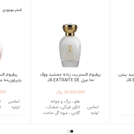
اتمام موجودی
شید پشن
پرفیوم اکستریت زنانه جمشید ووگ
پرفیوم اک
JA EX
100 میل JA EXTRAITE DE
N 100ML
PARFUM VOUAGE 100ML
PAR
36,000,000
ریال
000
هلو ، برگ و جوانه
اسانس
ت
اسانس
انگور فرنگی، تمشک ،
اولیه
ا
اولیه
گلابی ، میوه گل ساعت
، ماسه دریا
انی،
اسانس
ی
رگ و
میانی
گی
اسانس