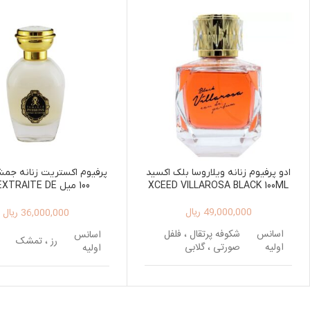
ادو پرفیوم زنانه ویلاروسا بلک اکسید
پرفیوم اکستریت زنانه جم
XCEED VILLAROSA BLACK 100ML
100 میل TRAITE DE
FUM PASSION 100ML
49,000,000
ریال
36,000,000
ریال
اسانس
شکوفه پرتقال ، فلفل
اسانس
رز ، تمشک
اولیه
صورتی ، گلابی
اولیه
اسانس
یاس، شیرین بیان ،
یاس، گل صدتوم
اسانس
میانی
قهوه
فلفل صورتی ، ب
میانی
جوانه انگور فرن