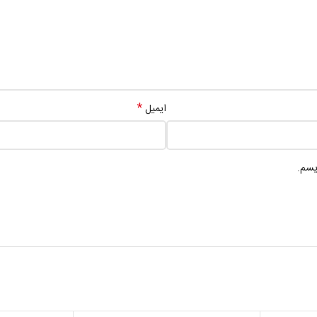
*
ایمیل
یسم.