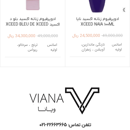
ادوپرفیوم زنانه اکسید نایا
ادوپرفیوم زنانه اکسید بلو د
XCEED NAIA 100ML
اکسید XCEED BLEU DE XCEED
Edp 100ml
24,500,000
ریال
34,300,000
ریال
49,000,000
49,000,000
اسانس
نارنگی ماندارین،
اسانس
ترنج ، سرخالو،
اولیه
آویشن ، زعفران
اولیه
ریواس
اسانس
گل یلانگ ، ارکیده ،
اسانس
رز ، گل برف ، گل
میانی
گل سوسن
میانی
صدتومانی
دانه تونکا ، اقاقیای
اسانس
مشک ، وانیل ،
اسانس
برزیلی ، وانیل ، خزه
پایه
کشمران
پایه
درخت بلوط
تلفن تماس: 22663665-021​