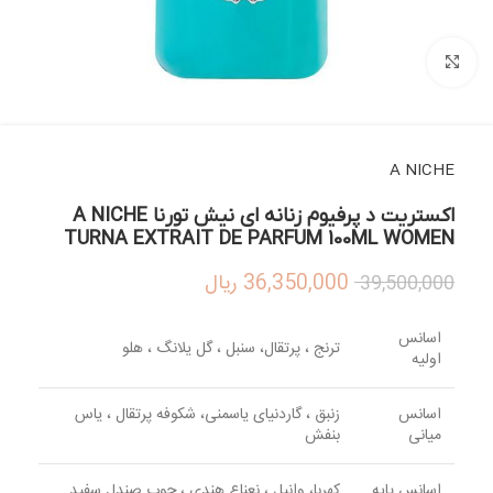
بزرگنمایی تصویر
A NICHE
اکستریت د پرفیوم زنانه ای نیش تورنا A NICHE
TURNA EXTRAIT DE PARFUM 100ML WOMEN
36,350,000
ریال
39,500,000
اسانس
ترنج ، پرتقال، سنبل ، گل یلانگ ، هلو
اولیه
اسانس
زنبق ، گاردنیای یاسمنی، شکوفه پرتقال ، یاس
میانی
بنفش
اسانس پایه
کهربا، وانیل ، نعناع هندی ، چوب صندل سفید