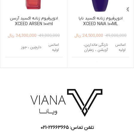
ادوپرفیوم زنانه اکسید نایا
ادوپرفیوم زنانه اکسید آرسن
XCEED ARSEN 100ml
XCEED NAIA 100ML
24,500,000
ریال
34,300,000
ریال
49,000,000
49,000,000
اسانس
نارنگی ماندارین،
اسانس
دارچین ، جوز
اولیه
آویشن ، زعفران
اولیه
اسانس
گل یلانگ ، ارکیده ،
سدر ، چوب صندل
اسانس
میانی
گل سوسن
سفید ، چوب گایاک،
میانی
پاپیروس
دانه تونکا ، اقاقیای
اسانس
برزیلی ، وانیل ، خزه
دانه تونکا ، مشک ،
پایه
اسانس
درخت بلوط
وانیل ، شکوفه تنباکو
پایه
، لابدانیوم
تلفن تماس: 22663665-021​