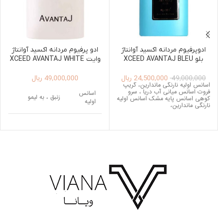
ادوپرفیوم مردانه اکسید آوانتاژ
ادو پرفیوم مردانه اکسید آوانتاژ
بلو XCEED AVANTAJ BLEU
وایت XCEED AVANTAJ WHITE
EDP FOR MEN 100ML
100ML
24,500,000
ریال
49,000,000
ریال
49,000,000
اسانس اولیه نارنگی ماندارین، گریپ
فروت اسانس میانی آب دریا ، سرو
اسانس
زنبق ، به لیمو
کوهی اسانس پایه مشک اسانس اولیه
اولیه
نارنگی ماندارین،
اسانس
برگ بنفشه
میانی
اسانس
کهربا، چوب صندل
پایه
سفید