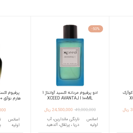
-50%
کوآرک
ادو پرفیوم مردانه اکسید آوانتاژ 1
پرفیوم اکس
XCEED AVANTAJ I 100ML
X
NOIR 100ML
3
ریال
24,500,000
ریال
000
49,000,000
اسانس
نارنگی ماندارین، آب
اسانس
ت
اولیه
دریا ، پرتقال، آلدهید
اولیه
ب