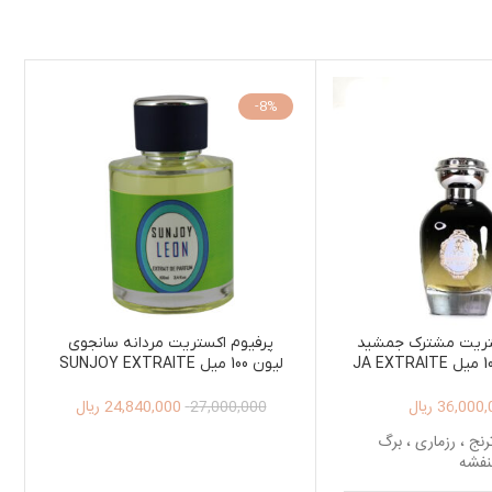
-8%
تریت مشترک جمشید
پرفیوم اکستریت مردانه سانجوی
هارم نوآق 100 میل JA EXTRAITE
لیون 100 میل SUNJOY EXTRAITE
DE PARFUM FOR MEN LEON
DE PARFUM HAREM 
36,000,
ریال
24,840,000
ریال
100ML
27,000,000
رنج ، رزماری ، برگ
نفشه