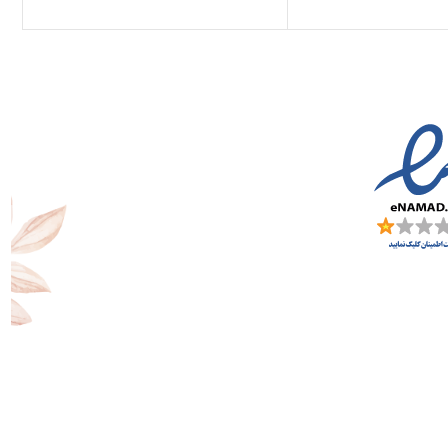
هربا، وانیل ، صمغ
رختچه مر، لابدانیوم،
مغ کندر ، پونه کوهی
عناع هندی ، سدر ،
وب صندل سفید ،
رم ، عود