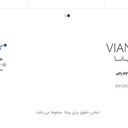
اسانس
ک
بهار نارنج، سدر ، فلفل
اسانس
میانی
د
میانی
ص
ائو ،
دانه تونکا ، مشک ،
اسانس
کهربا، وانیل ، خس
ن
پایه
اسانس
خس ، لامی
چ
پایه
چ
تمامی حقوق برای ویانا محفوظ می باشد.