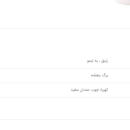
زنبق ، به لیمو
برگ بنفشه
کهربا، چوب صندل سفید