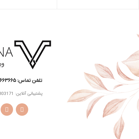
لابدانیوم، تنباکو ،
اسانس
اسانس
سالویا ، سدر
روایح دودی، گل
میانی
میانی
اوسمانتوس
اسانس
دانه تونکا ، کاک
مشک ، وانیل ، خس
پایه
چوب عنبر
اسانس
خس ، سدر ، گیاه
پایه
ناگارموتا، ترکیب ایزو
ای سوپر
تلفن تماس: 22663665-021​
پشتیبانی آنلاین: 09129303171