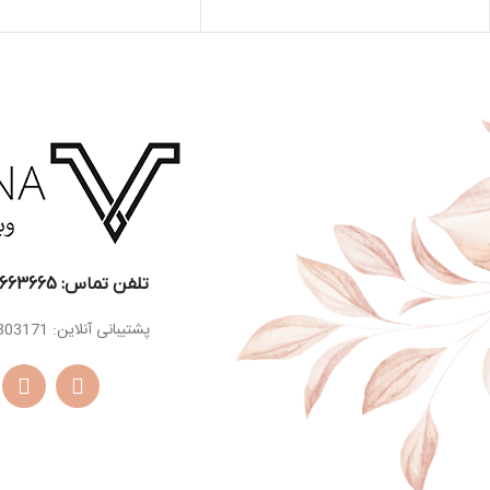
اسانس
دانه تونکا ، شکلات ،
میانی
دارچین
اسانس
چوب صندل سفید ،
پایه
عود
تلفن تماس: 22663665-021​
پشتیبانی آنلاین: 09129303171