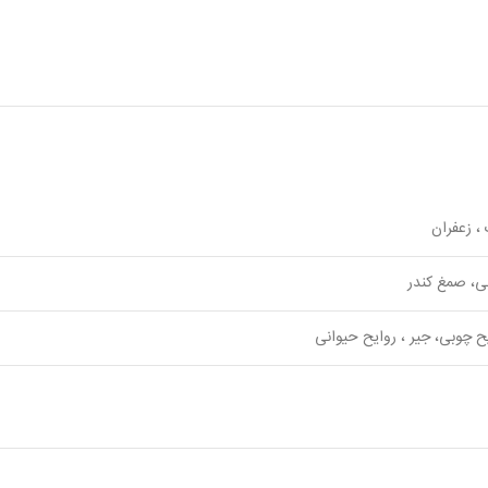
 زعفران
ی، صمغ کندر
یح چوبی، جیر ، روایح حیوانی