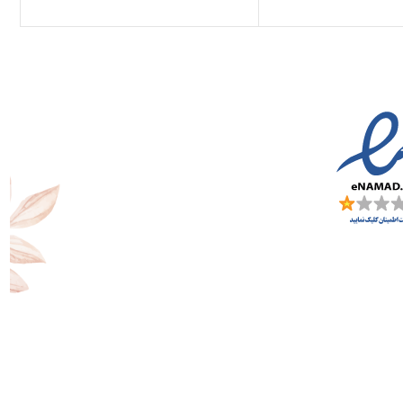
اسانس
سدر ، یاس
میانی
اسانس
مشک ، روایح
پایه
چوبی، عنبر