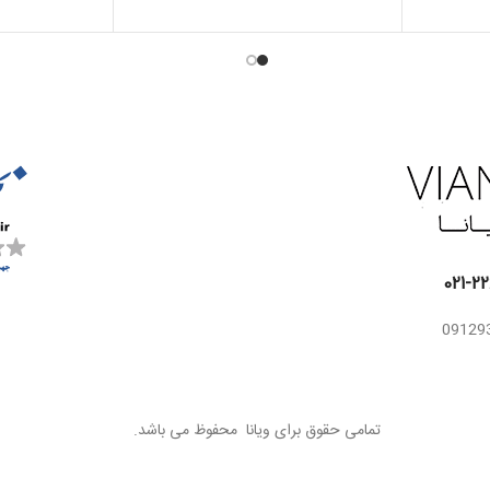
اسانس
انگور فرنگی سیاه، چای
میانی
مشک ، چوب صندل
اسانس
سفید ، برگ درخت
پایه
نارنج، صمغ گالبانیوم
تمامی حقوق برای ویانا محفوظ می باشد.