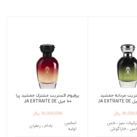
تریت مردانه جمشید
پرفیوم اکستریت مشترک جمشید پِرا
ابسنت 100 میل JA EXTRAITE DE
100 میل JA EXTRAITE DE
PARFUM PERA 100ML
PARFUM ABSINT
36,000,
ریال
36,000,000
ریال
رکیبات سبز ، خس
اسانس
بادام ، زعفران
س ، خاراگوش
اولیه