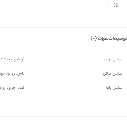
بزرگنمایی تصویر
توضیحات
نظرات (0)
اسانس اولیه
آویشن ، تمشک ،
اسانس میانی
یاس، روایح چوب
اسانس پایه
کهربا، چرم ، روا