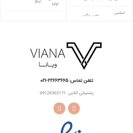
ترنج
اولیه
اسانس
یاس، نرگس
میانی
اسطوخودوس ، جوز ،
اسانس
بادیان ختایی ، فلفل
میانی
سیچوان
دانه تونکا ،
اسانس پایه
کاکائو
اسانس
وانیل ، آمبروکسا
پایه
تلفن تماس: 22663665-021​
پشتیبانی آنلاین: 09129303171