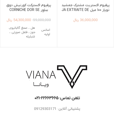
پرفیوم اکستریت مشترک جمشید
پرفیوم اکسترکت کورنیش دوق
توپاز 100 میل JA EXTRAITE DE
سِلِوِر CORNICHE DOR SE
LEVER EXTRAIT DE PARFUM
PARFUM TOPAZ 100ML
36,000,000
ریال
54,300,000
ریال
125ML UNISEX
59,000,000
هل ، صمغ گالبانیوم،
اسانس
جوز ، فلفل صورتی ،
اولیه
شنبلیله
اسانس
نعناع هندی ، چرم ،
میانی
عنبر، عود، آمبروکسان
مشک ، چوب صندل
اسانس
سفید ، صمغ کندر ،
پایه
گیاه ناگارموتا،
گوستوس
تلفن تماس: 22663665-021​
پشتیبانی آنلاین: 09129303171