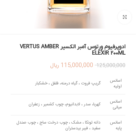
بزرگنمایی تصویر
ادوپرفیوم وِرتوس آمبر الکسیر VERTUS AMBER
ELEXIR 200ML
115,000,000
ریال
125,000,000
اسانس
گریپ فروت ، گیاه درمنه، فلفل ، خشکبار
اولیه
اسانس
کهربا، سدر ، لابدانیوم، چوب کشمیر ، زعفران
میانی
اسانس
دانه تونکا ، مشک ، چوب درخت ساج ، چوب صندل
پایه
سفید ، فیبر بیدستران