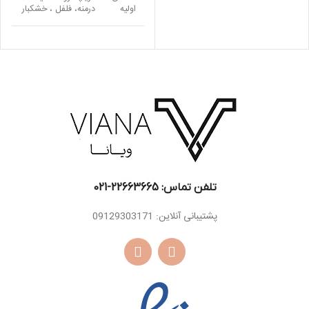
اولیه
درمنه، فلفل ، خشکبار
کهربا، سدر ،
اسانس
لابدانیوم، چوب
میانی
کشمیر ، زعفران
دانه تونکا ، مشک ،
اسانس
چوب درخت ساج ،
پایه
چوب صندل سفید ،
فیبر بیدستران
تلفن تماس: 22663665-021​
پشتیبانی آنلاین: 09129303171