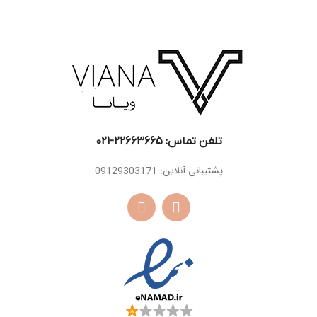
روایح دودی، گل
میانی
میانی
اوسمانتوس
اسانس
کهربا، چوب صندل
مشک ، وانیل ، خس
پایه
سفید
اسانس
خس ، سدر ، گیاه
پایه
ناگارموتا، ترکیب ایزو
ای سوپر
تلفن تماس: 22663665-021​
پشتیبانی آنلاین: 09129303171