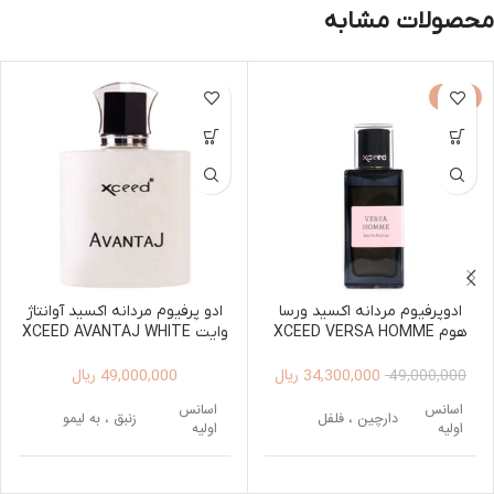
محصولات مشابه
-30%
ادوپرفیوم مردانه اکسید ورسا
ادو پرفیوم مردانه اکسید آوانتاژ
هوم XCEED VERSA HOMME
وایت XCEED AVANTAJ WHITE
EDP FOR MEN 100ML
100ML
34,300,000
ریال
49,000,000
ریال
49,000,000
اسانس
اسانس
دارچین ، فلفل
زنبق ، به لیمو
اولیه
اولیه
لابدانیوم، تنباکو ،
اسانس
اسانس
برگ بنفشه