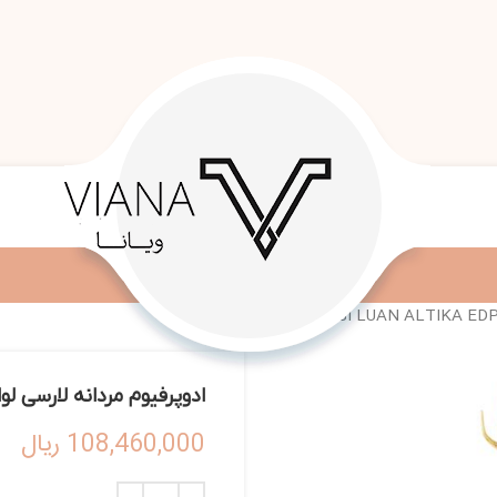
ادوپرفیوم مردانه لارسی لوان آلتیکا  EDP 100ML MEN
108,460,000
ریال