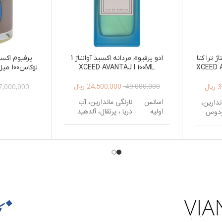
ژ ترا کتا
ادو پرفیوم مردانه اکسید آوانتاژ 1
پرفیوم اکس
XCEED AVANTAJ I 100ML
XCEED 
AS100ML
24,500,000
ریال
3
ریال
49,000,000
7,000,000
اسانس
نارنگی ماندارین، آب
ندارین،
اولیه
دریا ، پرتقال، آلدهید
ودوس
اسانس
ی ،
بهار نارنج، سدر ، فلفل
میانی
دانه تونکا ، مشک ،
ندی ،
اسانس
کهربا، وانیل ، خس
د ،
پایه
خس ، لامی
ب