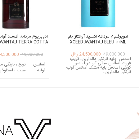
ادوپرفیوم مردانه اکسید آوانتاژ بلو
ادوپریوم مردانه اکسید آوانتا
AVANTAJ TERRA COTTA
XCEED AVANTAJ BLEU 100ML
100M
24,500,000
ریال
4,300,000
49,000,000
49,000,000
اسانس اولیه نارنگی ماندارین، گریپ
فروت اسانس میانی آب دریا ، سرو
اسانس
ترنج ، نارنگی ما
کوهی اسانس پایه مشک اسانس اولیه
اولیه
سیب ، اسطوخ
نارنگی ماندارین،
اسانس
بنفشه ، شمعدان
میانی
یاس
وانیل ، نعناع ه
اسانس
چوب صندل سفی
پایه
هل ، فلفل ، چو
گایاک