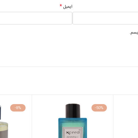
*
ایمیل
یسم.
-8%
-50%